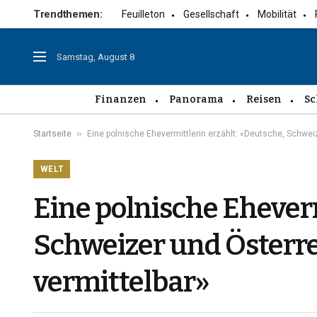
Trendthemen:
Feuilleton
Gesellschaft
Mobilität
Samstag, August 8
Finanzen
Panorama
Reisen
Sc
»
Startseite
Eine polnische Ehevermittlerin erzählt: «Deutsche, Schwe
WELT
Eine polnische Eheverm
Schweizer und Österr
vermittelbar»