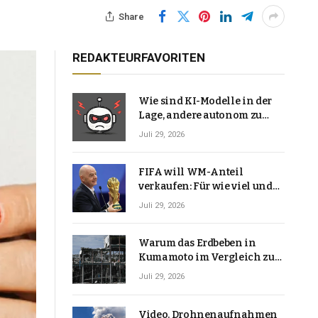
Share
REDAKTEURFAVORITEN
Wie sind KI-Modelle in der
Lage, andere autonom zu
hacken? | Technologie-News
Juli 29, 2026
FIFA will WM-Anteil
verkaufen: Für wie viel und
warum macht Gianni
Juli 29, 2026
Infantino das?
Warum das Erdbeben in
Kumamoto im Vergleich zu
den meisten Erdbeben, die
Juli 29, 2026
Japan erschütterten,
ungewöhnlich ist
Video. Drohnenaufnahmen