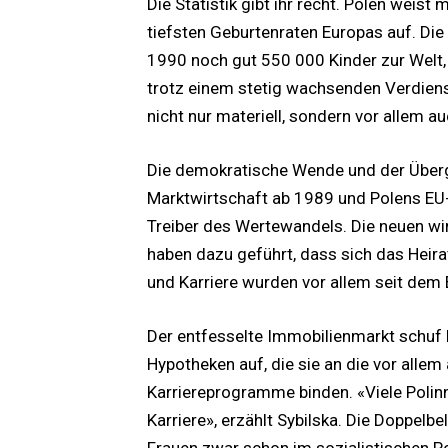
Die Statistik gibt ihr recht. Polen weist
tiefsten Geburtenraten Europas auf. Die 
1990 noch gut 550 000 Kinder zur Welt,
trotz einem stetig wachsenden Verdiens
nicht nur materiell, sondern vor allem au
Die demokratische Wende und der Überga
Marktwirtschaft ab 1989 und Polens EU-B
Treiber des Wertewandels. Die neuen wi
haben dazu geführt, dass sich das Heira
und Karriere wurden vor allem seit dem 
Der entfesselte Immobilienmarkt schuf 
Hypotheken auf, die sie an die vor all
Karriereprogramme binden. «Viele Polinn
Karriere», erzählt Sybilska. Die Doppelb
Frauen zwar schon im sozialistischen P