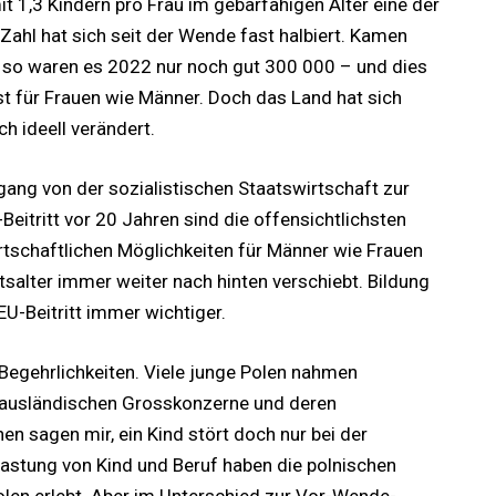
 mit 1,3 Kindern pro Frau im gebärfähigen Alter eine der
Zahl hat sich seit der Wende fast halbiert. Kamen
 so waren es 2022 nur noch gut 300 000 – und dies
t für Frauen wie Männer. Doch das Land hat sich
ch ideell verändert.
ng von der sozialistischen Staatswirtschaft zur
eitritt vor 20 Jahren sind die offensichtlichsten
rtschaftlichen Möglichkeiten für Männer wie Frauen
tsalter immer weiter nach hinten verschiebt. Bildung
EU-Beitritt immer wichtiger.
Begehrlichkeiten. Viele junge Polen nahmen
em ausländischen Grosskonzerne und deren
en sagen mir, ein Kind stört doch nur bei der
elastung von Kind und Beruf haben die polnischen
olen erlebt. Aber im Unterschied zur Vor-Wende-