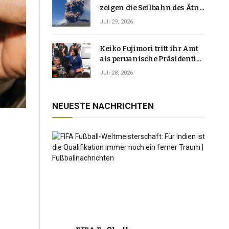
zeigen die Seilbahn des Ätna
über einer Vulkanlandschaft
Juli 29, 2026
Keiko Fujimori tritt ihr Amt
als peruanische Präsidentin
an und verspricht, das
Juli 28, 2026
Jahrzehnt der Instabilität zu
beenden
NEUESTE NACHRICHTEN