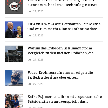
Wie sind KI-Modelle in der Lage, andere
autonom zu hacken? | Technologie-News
Juli 29, 2026
FIFA will WM-Anteil verkaufen: Für wie viel
und warum macht Gianni Infantino das?
Juli 29, 2026
Warum das Erdbeben in Kumamoto im
Vergleich zu den meisten Erdbeben, die
Japan erschütterten, ungewöhnlich ist
Juli 29, 2026
Video. Drohnenaufnahmen zeigen die
Seilbahn des Ätna über einer
Vulkanlandschaft
Juli 29, 2026
Keiko Fujimori tritt ihr Amt als peruanische
Präsidentin an und verspricht, das
Jahrzehnt der Instabilität zu beenden