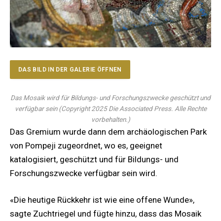
DAS BILD IN DER GALERIE ÖFFNEN
Das Mosaik wird für Bildungs- und Forschungszwecke geschützt und
verfügbar sein
(
Copyright 2025 Die Associated Press. Alle Rechte
vorbehalten.
)
Das Gremium wurde dann dem archäologischen Park
von Pompeji zugeordnet, wo es, geeignet
katalogisiert, geschützt und für Bildungs- und
Forschungszwecke verfügbar sein wird.
«Die heutige Rückkehr ist wie eine offene Wunde»,
sagte Zuchtriegel und fügte hinzu, dass das Mosaik