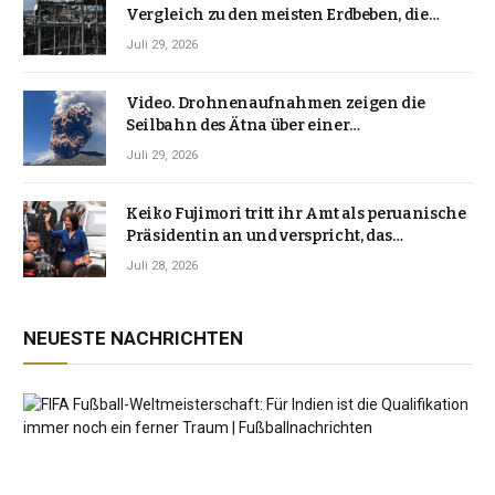
Vergleich zu den meisten Erdbeben, die
Japan erschütterten, ungewöhnlich ist
Juli 29, 2026
Video. Drohnenaufnahmen zeigen die
Seilbahn des Ätna über einer
Vulkanlandschaft
Juli 29, 2026
Keiko Fujimori tritt ihr Amt als peruanische
Präsidentin an und verspricht, das
Jahrzehnt der Instabilität zu beenden
Juli 28, 2026
NEUESTE NACHRICHTEN