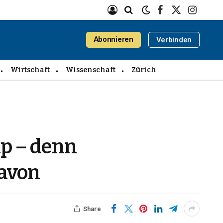
Facebook
X
Instagra
(Twitter)
Abonnieren
Verbinden
Wirtschaft
Wissenschaft
Zürich
mp – denn
davon
Share