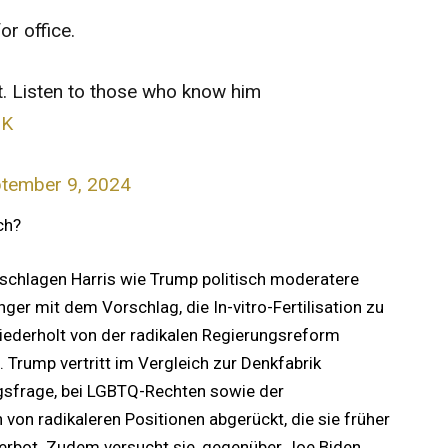
r office.
it. Listen to those who know him
uK
tember 9, 2024
ch?
schlagen Harris wie Trump politisch moderatere
ger mit dem Vorschlag, die In-vitro-Fertilisation zu
wiederholt von der radikalen Regierungsreform
 Trump vertritt im Vergleich zur Denkfabrik
gsfrage, bei LGBTQ-Rechten sowie der
h von radikaleren Positionen abgerückt, die sie früher
Verbot. Zudem versucht sie, gegenüber Joe Biden