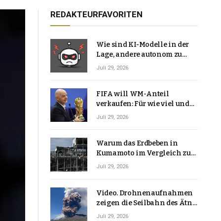
REDAKTEURFAVORITEN
Wie sind KI-Modelle in der
Lage, andere autonom zu
hacken? | Technologie-News
Juli 29, 2026
FIFA will WM-Anteil
verkaufen: Für wie viel und
warum macht Gianni
Juli 29, 2026
Infantino das?
Warum das Erdbeben in
Kumamoto im Vergleich zu
den meisten Erdbeben, die
Juli 29, 2026
Japan erschütterten,
ungewöhnlich ist
Video. Drohnenaufnahmen
zeigen die Seilbahn des Ätna
über einer Vulkanlandschaft
Juli 29, 2026