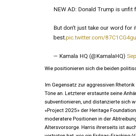
NEW AD: Donald Trump is unfit fo
But don’t just take our word for 
best.
pic.twitter.com/87C1CG4g
— Kamala HQ (@KamalaHQ)
Sep
Wie positionieren sich die beiden politis
Im Gegensatz zur aggressiven Rhetorik 
Töne an. Letzterer erstaunte seine Anhän
subventionieren, und distanzierte sich 
«Project 2025» der Heritage Foundation.
moderatere Positionen in der Abtreibun
Altersvorsorge. Harris ihrerseits ist auc
vertreten hat, wie ein Erdgas-Fracking-