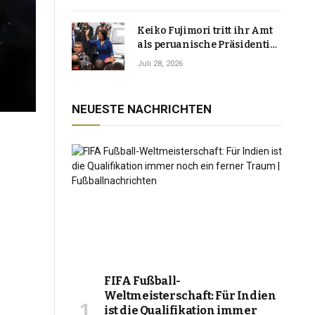
Keiko Fujimori tritt ihr Amt
als peruanische Präsidentin
an und verspricht, das
Juli 28, 2026
Jahrzehnt der Instabilität zu
beenden
NEUESTE NACHRICHTEN
FIFA Fußball-
Weltmeisterschaft: Für Indien
ist die Qualifikation immer