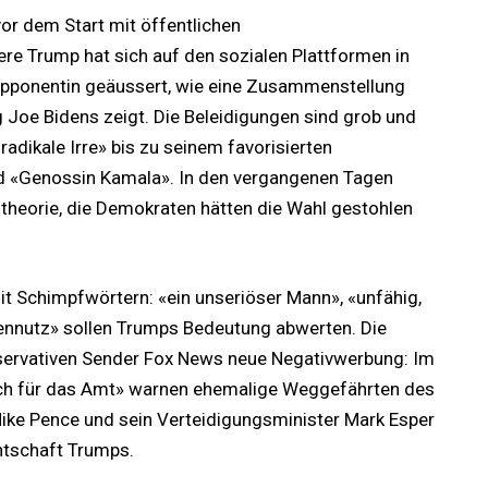
or dem Start mit öffentlichen
e Trump hat sich auf den sozialen Plattformen in
Opponentin geäussert, wie eine Zusammenstellung
Joe Bidens zeigt. Die Beleidigungen sind grob und
radikale Irre» bis zu seinem favorisierten
d «Genossin Kamala». In den vergangenen Tagen
stheorie, die Demokraten hätten die Wahl gestohlen
mit Schimpfwörtern: «ein unseriöser Mann», «unfähig,
ennutz» sollen Trumps Bedeutung abwerten. Die
servativen Sender Fox News neue Negativwerbung: Im
lich für das Amt» warnen ehemalige Weggefährten des
Mike Pence und sein Verteidigungsminister Mark Esper
ntschaft Trumps.