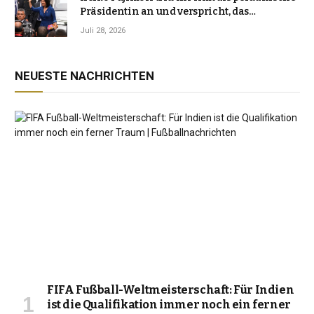
Präsidentin an und verspricht, das
Jahrzehnt der Instabilität zu beenden
Juli 28, 2026
NEUESTE NACHRICHTEN
FIFA Fußball-Weltmeisterschaft: Für Indien
ist die Qualifikation immer noch ein ferner