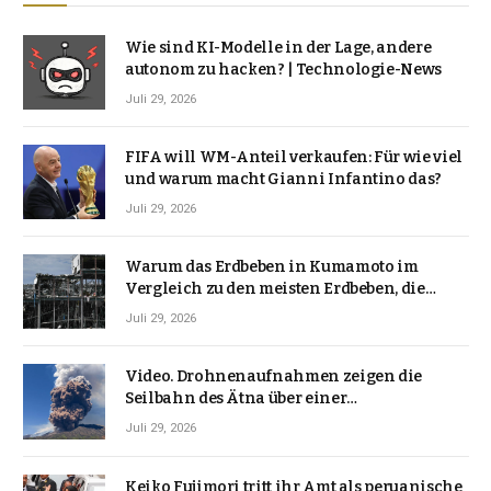
Wie sind KI-Modelle in der Lage, andere
autonom zu hacken? | Technologie-News
Juli 29, 2026
FIFA will WM-Anteil verkaufen: Für wie viel
und warum macht Gianni Infantino das?
Juli 29, 2026
Warum das Erdbeben in Kumamoto im
Vergleich zu den meisten Erdbeben, die
Japan erschütterten, ungewöhnlich ist
Juli 29, 2026
Video. Drohnenaufnahmen zeigen die
Seilbahn des Ätna über einer
Vulkanlandschaft
Juli 29, 2026
Keiko Fujimori tritt ihr Amt als peruanische