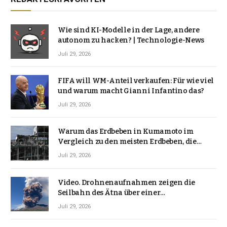
Wie sind KI-Modelle in der Lage, andere
autonom zu hacken? | Technologie-News
Juli 29, 2026
FIFA will WM-Anteil verkaufen: Für wie viel
und warum macht Gianni Infantino das?
Juli 29, 2026
Warum das Erdbeben in Kumamoto im
Vergleich zu den meisten Erdbeben, die
Japan erschütterten, ungewöhnlich ist
Juli 29, 2026
Video. Drohnenaufnahmen zeigen die
Seilbahn des Ätna über einer
Vulkanlandschaft
Juli 29, 2026