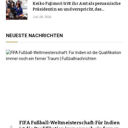
Keiko Fujimori tritt ihr Amt als peruanische
Präsidentin an und verspricht, das
Jahrzehnt der Instabilität zu beenden
Juli 28, 2026
NEUESTE NACHRICHTEN
FIFA Fußball-Weltmeisterschaft: Für Indien