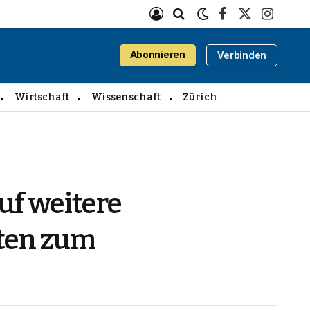
Facebook
X
Instagra
(Twitter)
Abonnieren
Verbinden
Wirtschaft
Wissenschaft
Zürich
uf weitere
hten zum