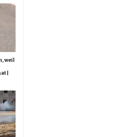
, weil
at |