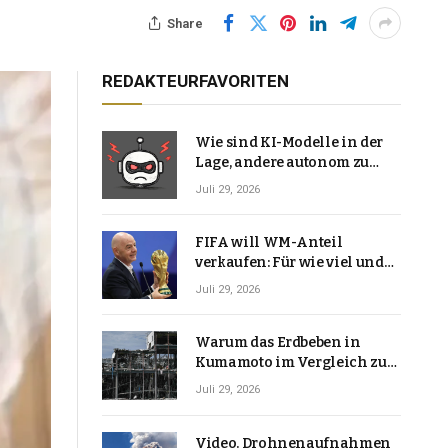
Share
REDAKTEURFAVORITEN
Wie sind KI-Modelle in der
Lage, andere autonom zu
hacken? | Technologie-News
Juli 29, 2026
FIFA will WM-Anteil
verkaufen: Für wie viel und
warum macht Gianni
Juli 29, 2026
Infantino das?
Warum das Erdbeben in
Kumamoto im Vergleich zu
den meisten Erdbeben, die
Juli 29, 2026
Japan erschütterten,
ungewöhnlich ist
Video. Drohnenaufnahmen