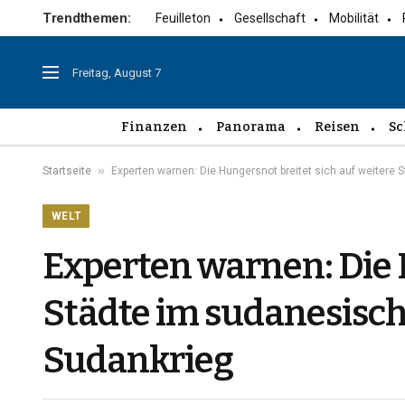
Trendthemen:
Feuilleton
Gesellschaft
Mobilität
Freitag, August 7
Finanzen
Panorama
Reisen
Sc
»
Startseite
Experten warnen: Die Hungersnot breitet sich auf weitere
WELT
Experten warnen: Die 
Städte im sudanesisch
Sudankrieg