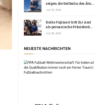
zeigen die Seilbahn des Ätna
über einer Vulkanlandschaft
Juli 29, 2026
Keiko Fujimori tritt ihr Amt
als peruanische Präsidentin
an und verspricht, das
Juli 28, 2026
Jahrzehnt der Instabilität zu
beenden
NEUESTE NACHRICHTEN