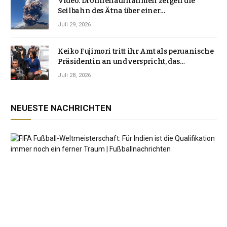
Video. Drohnenaufnahmen zeigen die
Seilbahn des Ätna über einer
Vulkanlandschaft
Juli 29, 2026
Keiko Fujimori tritt ihr Amt als peruanische
Präsidentin an und verspricht, das
Jahrzehnt der Instabilität zu beenden
Juli 28, 2026
NEUESTE NACHRICHTEN