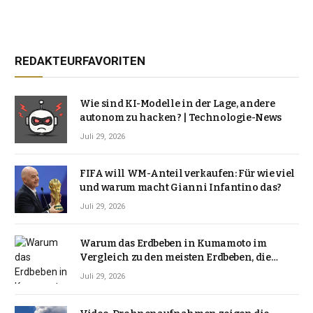
REDAKTEURFAVORITEN
Wie sind KI-Modelle in der Lage, andere
autonom zu hacken? | Technologie-News
Juli 29, 2026
FIFA will WM-Anteil verkaufen: Für wie viel
und warum macht Gianni Infantino das?
Juli 29, 2026
Warum das Erdbeben in Kumamoto im
Vergleich zu den meisten Erdbeben, die
Japan erschütterten, ungewöhnlich ist
Juli 29, 2026