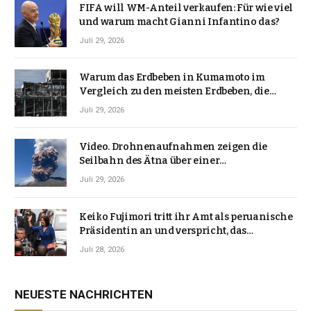
FIFA will WM-Anteil verkaufen: Für wie viel
und warum macht Gianni Infantino das?
Juli 29, 2026
Warum das Erdbeben in Kumamoto im
Vergleich zu den meisten Erdbeben, die
Japan erschütterten, ungewöhnlich ist
Juli 29, 2026
Video. Drohnenaufnahmen zeigen die
Seilbahn des Ätna über einer
Vulkanlandschaft
Juli 29, 2026
Keiko Fujimori tritt ihr Amt als peruanische
Präsidentin an und verspricht, das
Jahrzehnt der Instabilität zu beenden
Juli 28, 2026
NEUESTE NACHRICHTEN