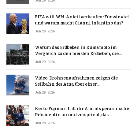
Juli 29, 2026
FIFA will WM-Anteil verkaufen: Für wie viel
und warum macht Gianni Infantino das?
Juli 29, 2026
Warum das Erdbeben in Kumamoto im
Vergleich zu den meisten Erdbeben, die
Japan erschütterten, ungewöhnlich ist
Juli 29, 2026
Video. Drohnenaufnahmen zeigen die
Seilbahn des Ätna über einer
Vulkanlandschaft
Juli 29, 2026
Keiko Fujimori tritt ihr Amt als peruanische
Präsidentin an und verspricht, das
Jahrzehnt der Instabilität zu beenden
Juli 28, 2026