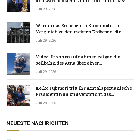
und warum macht Gianni Infantino das?
Juli 29, 2026
Warum das Erdbeben in Kumamoto im
Vergleich zu den meisten Erdbeben, die
Japan erschütterten, ungewöhnlich ist
Juli 29, 2026
Video. Drohnenaufnahmen zeigen die
Seilbahn des Ätna über einer
Vulkanlandschaft
Juli 29, 2026
Keiko Fujimori tritt ihr Amt als peruanische
Präsidentin an und verspricht, das
Jahrzehnt der Instabilität zu beenden
Juli 28, 2026
NEUESTE NACHRICHTEN