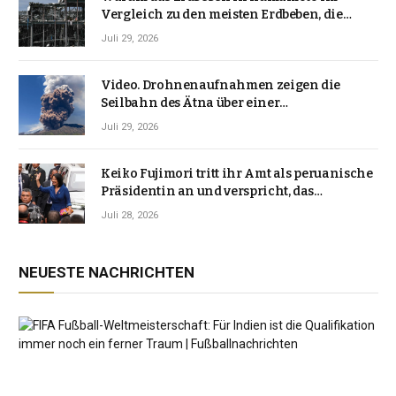
Vergleich zu den meisten Erdbeben, die
Japan erschütterten, ungewöhnlich ist
Juli 29, 2026
Video. Drohnenaufnahmen zeigen die
Seilbahn des Ätna über einer
Vulkanlandschaft
Juli 29, 2026
Keiko Fujimori tritt ihr Amt als peruanische
Präsidentin an und verspricht, das
Jahrzehnt der Instabilität zu beenden
Juli 28, 2026
NEUESTE NACHRICHTEN