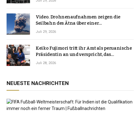
Juli 29, 2026
Video. Drohnenaufnahmen zeigen die
Seilbahn des Ätna über einer
Vulkanlandschaft
Juli 29, 2026
Keiko Fujimori tritt ihr Amt als peruanische
Präsidentin an und verspricht, das
Jahrzehnt der Instabilität zu beenden
Juli 28, 2026
NEUESTE NACHRICHTEN