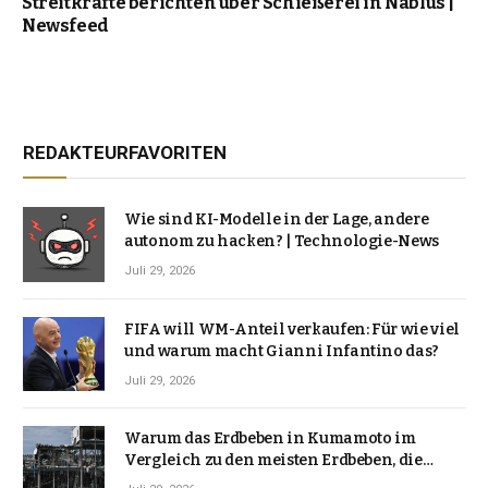
Streitkräfte berichten über Schießerei in Nablus |
Newsfeed
REDAKTEURFAVORITEN
Wie sind KI-Modelle in der Lage, andere
autonom zu hacken? | Technologie-News
Juli 29, 2026
FIFA will WM-Anteil verkaufen: Für wie viel
und warum macht Gianni Infantino das?
Juli 29, 2026
Warum das Erdbeben in Kumamoto im
Vergleich zu den meisten Erdbeben, die
Japan erschütterten, ungewöhnlich ist