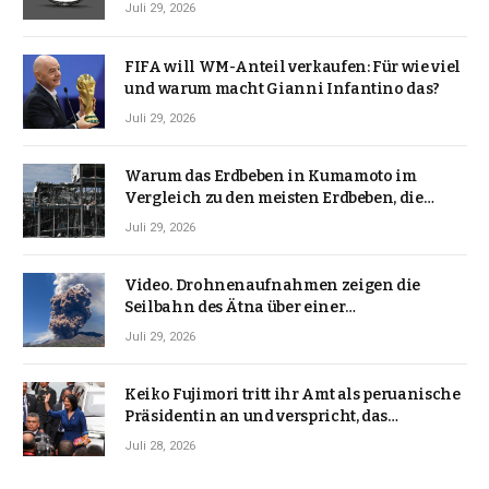
Juli 29, 2026
FIFA will WM-Anteil verkaufen: Für wie viel
und warum macht Gianni Infantino das?
Juli 29, 2026
Warum das Erdbeben in Kumamoto im
Vergleich zu den meisten Erdbeben, die
Japan erschütterten, ungewöhnlich ist
Juli 29, 2026
Video. Drohnenaufnahmen zeigen die
Seilbahn des Ätna über einer
Vulkanlandschaft
Juli 29, 2026
Keiko Fujimori tritt ihr Amt als peruanische
Präsidentin an und verspricht, das
Jahrzehnt der Instabilität zu beenden
Juli 28, 2026