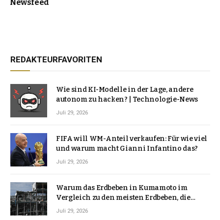
Newsfeed
REDAKTEURFAVORITEN
Wie sind KI-Modelle in der Lage, andere
autonom zu hacken? | Technologie-News
Juli 29, 2026
FIFA will WM-Anteil verkaufen: Für wie viel
und warum macht Gianni Infantino das?
Juli 29, 2026
Warum das Erdbeben in Kumamoto im
Vergleich zu den meisten Erdbeben, die
Japan erschütterten, ungewöhnlich ist
Juli 29, 2026