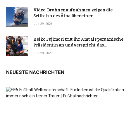
Video. Drohnenaufnahmen zeigen die
Seilbahn des Ätna über einer
Vulkanlandschaft
Juli 29, 2026
Keiko Fujimori tritt ihr Amt als peruanische
Präsidentin an und verspricht, das
Jahrzehnt der Instabilität zu beenden
Juli 28, 2026
NEUESTE NACHRICHTEN