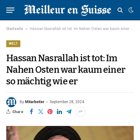
»
Startseite
Hassan Nasrallah ist tot: Im Nahen Osten war kaum einer so mächtig wie er
WELT
Hassan Nasrallah ist tot: Im
Nahen Osten war kaum einer
so mächtig wie er
By
Mitarbeiter
September 28, 2024
Share