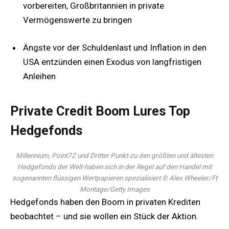
vorbereiten, Großbritannien in private
Vermögenswerte zu bringen
Ängste vor der Schuldenlast und Inflation in den
USA entzünden einen Exodus von langfristigen
Anleihen
Private Credit Boom Lures Top
Hedgefonds
Millennium, Point72 und Dritter Punkt-zu den größten und ältesten
Hedgefonds der Welt-haben sich in der Regel auf den Handel mit
sogenannten flüssigen Wertpapieren spezialisiert
© Alex Wheeler/Ft
Montage/Getty Images
Hedgefonds haben den Boom in privaten Krediten
beobachtet – und sie wollen ein Stück der Aktion.