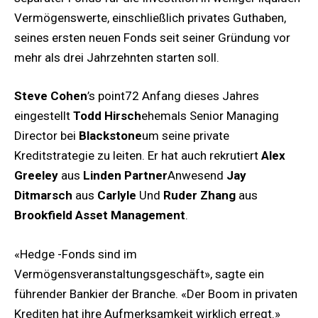
Vermögenswerte, einschließlich privates Guthaben,
seines ersten neuen Fonds seit seiner Gründung vor
mehr als drei Jahrzehnten starten soll.
Steve Cohen
’s point72 Anfang dieses Jahres
eingestellt
Todd Hirsch
ehemals Senior Managing
Director bei
Blackstone
um seine private
Kreditstrategie zu leiten. Er hat auch rekrutiert
Alex
Greeley
aus
Linden Partner
Anwesend
Jay
Ditmarsch
aus
Carlyle
Und
Ruder Zhang
aus
Brookfield Asset Management
.
«Hedge -Fonds sind im
Vermögensveranstaltungsgeschäft», sagte ein
führender Bankier der Branche. «Der Boom in privaten
Krediten hat ihre Aufmerksamkeit wirklich erregt.»