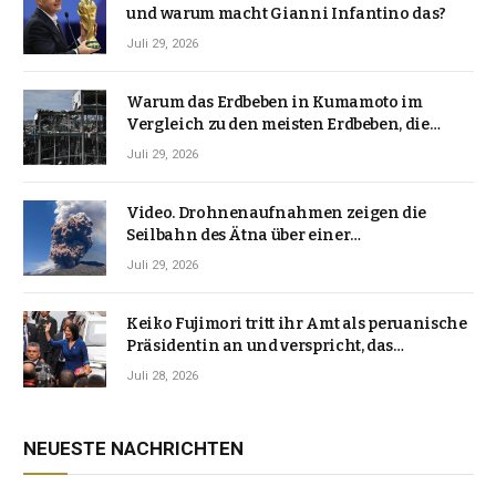
und warum macht Gianni Infantino das?
Juli 29, 2026
Warum das Erdbeben in Kumamoto im
Vergleich zu den meisten Erdbeben, die
Japan erschütterten, ungewöhnlich ist
Juli 29, 2026
Video. Drohnenaufnahmen zeigen die
Seilbahn des Ätna über einer
Vulkanlandschaft
Juli 29, 2026
Keiko Fujimori tritt ihr Amt als peruanische
Präsidentin an und verspricht, das
Jahrzehnt der Instabilität zu beenden
Juli 28, 2026
NEUESTE NACHRICHTEN