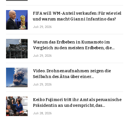
FIFA will WM-Anteil verkaufen: Für wie viel
und warum macht Gianni Infantino das?
Juli 29, 2026
Warum das Erdbeben in Kumamoto im
Vergleich zu den meisten Erdbeben, die
Japan erschütterten, ungewöhnlich ist
Juli 29, 2026
Video. Drohnenaufnahmen zeigen die
Seilbahn des Ätna über einer
Vulkanlandschaft
Juli 29, 2026
Keiko Fujimori tritt ihr Amt als peruanische
Präsidentin an und verspricht, das
Jahrzehnt der Instabilität zu beenden
Juli 28, 2026