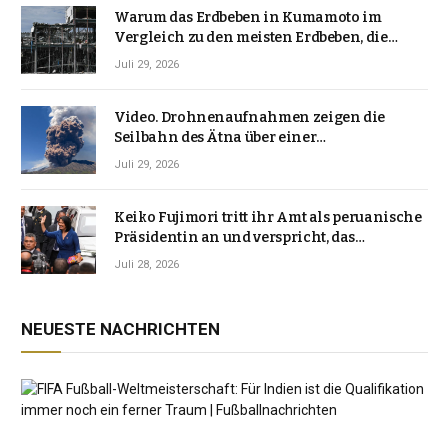
Warum das Erdbeben in Kumamoto im
Vergleich zu den meisten Erdbeben, die
Japan erschütterten, ungewöhnlich ist
Juli 29, 2026
Video. Drohnenaufnahmen zeigen die
Seilbahn des Ätna über einer
Vulkanlandschaft
Juli 29, 2026
Keiko Fujimori tritt ihr Amt als peruanische
Präsidentin an und verspricht, das
Jahrzehnt der Instabilität zu beenden
Juli 28, 2026
NEUESTE NACHRICHTEN