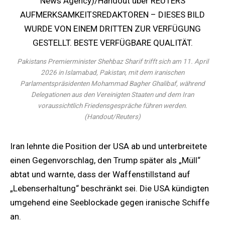
Pakistans Premierminister Shehbaz Sharif trifft sich am 11. April
2026 in Islamabad, Pakistan, mit dem iranischen
Parlamentspräsidenten Mohammad Bagher Ghalibaf, während
Delegationen aus den Vereinigten Staaten und dem Iran
voraussichtlich Friedensgespräche führen werden.
(Handout/Reuters)
Iran lehnte die Position der USA ab und unterbreitete
einen Gegenvorschlag, den Trump später als „Müll“
abtat und warnte, dass der Waffenstillstand auf
„Lebenserhaltung“ beschränkt sei. Die USA kündigten
umgehend eine Seeblockade gegen iranische Schiffe
an.