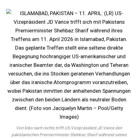
Von links nach rechts trifft US-Vizepräsident JD Vance den
pakistanischen Premierminister Shehbaz Sharif während seines