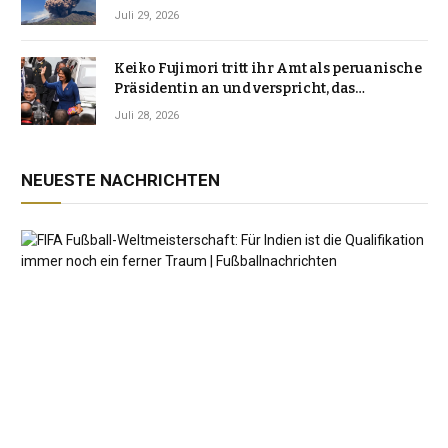
Vulkanlandschaft
Juli 29, 2026
Keiko Fujimori tritt ihr Amt als peruanische
Präsidentin an und verspricht, das
Jahrzehnt der Instabilität zu beenden
Juli 28, 2026
NEUESTE NACHRICHTEN