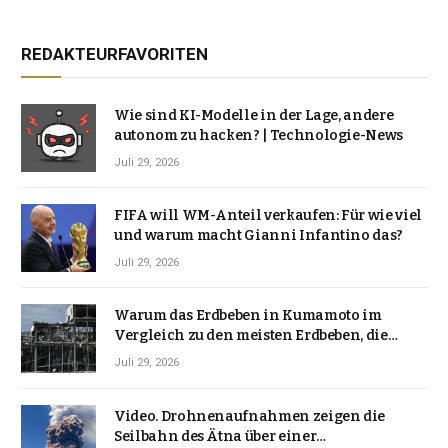
REDAKTEURFAVORITEN
Wie sind KI-Modelle in der Lage, andere
autonom zu hacken? | Technologie-News
Juli 29, 2026
FIFA will WM-Anteil verkaufen: Für wie viel
und warum macht Gianni Infantino das?
Juli 29, 2026
Warum das Erdbeben in Kumamoto im
Vergleich zu den meisten Erdbeben, die
Japan erschütterten, ungewöhnlich ist
Juli 29, 2026
Video. Drohnenaufnahmen zeigen die
Seilbahn des Ätna über einer