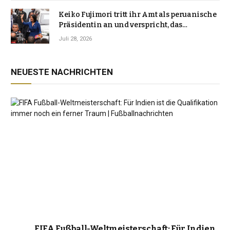
Keiko Fujimori tritt ihr Amt als peruanische
Präsidentin an und verspricht, das
Jahrzehnt der Instabilität zu beenden
Juli 28, 2026
NEUESTE NACHRICHTEN
FIFA Fußball-Weltmeisterschaft: Für Indien