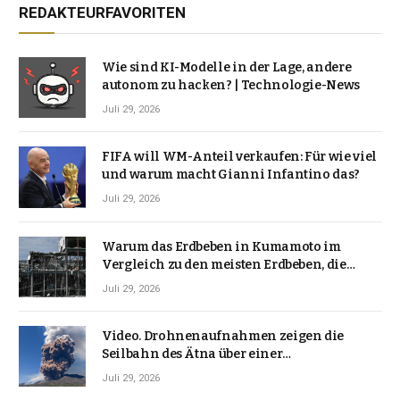
REDAKTEURFAVORITEN
Wie sind KI-Modelle in der Lage, andere
autonom zu hacken? | Technologie-News
Juli 29, 2026
FIFA will WM-Anteil verkaufen: Für wie viel
und warum macht Gianni Infantino das?
Juli 29, 2026
Warum das Erdbeben in Kumamoto im
Vergleich zu den meisten Erdbeben, die
Japan erschütterten, ungewöhnlich ist
Juli 29, 2026
Video. Drohnenaufnahmen zeigen die
Seilbahn des Ätna über einer
Vulkanlandschaft
Juli 29, 2026