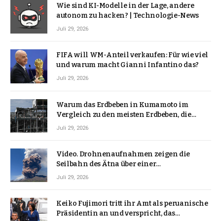
Wie sind KI-Modelle in der Lage, andere
autonom zu hacken? | Technologie-News
Juli 29, 2026
FIFA will WM-Anteil verkaufen: Für wie viel
und warum macht Gianni Infantino das?
Juli 29, 2026
Warum das Erdbeben in Kumamoto im
Vergleich zu den meisten Erdbeben, die
Japan erschütterten, ungewöhnlich ist
Juli 29, 2026
Video. Drohnenaufnahmen zeigen die
Seilbahn des Ätna über einer
Vulkanlandschaft
Juli 29, 2026
Keiko Fujimori tritt ihr Amt als peruanische
Präsidentin an und verspricht, das