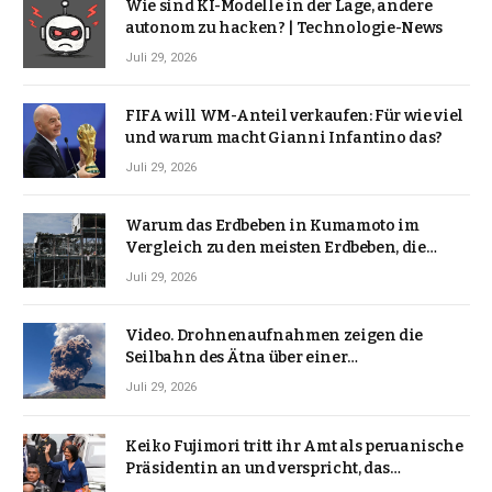
Wie sind KI-Modelle in der Lage, andere
autonom zu hacken? | Technologie-News
Juli 29, 2026
FIFA will WM-Anteil verkaufen: Für wie viel
und warum macht Gianni Infantino das?
Juli 29, 2026
Warum das Erdbeben in Kumamoto im
Vergleich zu den meisten Erdbeben, die
Japan erschütterten, ungewöhnlich ist
Juli 29, 2026
Video. Drohnenaufnahmen zeigen die
Seilbahn des Ätna über einer
Vulkanlandschaft
Juli 29, 2026
Keiko Fujimori tritt ihr Amt als peruanische
Präsidentin an und verspricht, das
Jahrzehnt der Instabilität zu beenden