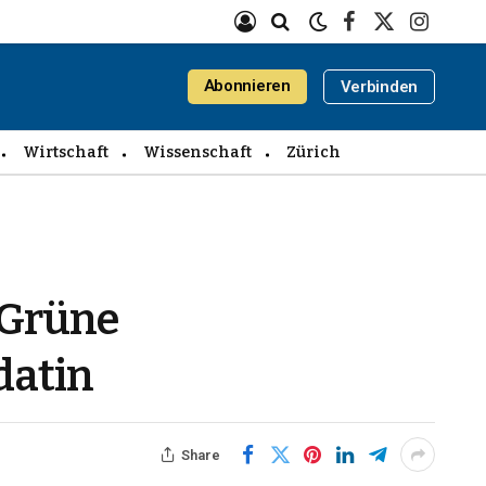
Facebook
X
Instagra
(Twitter)
Abonnieren
Verbinden
Wirtschaft
Wissenschaft
Zürich
 Grüne
datin
Share