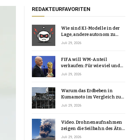
REDAKTEURFAVORITEN
Wie sind KI-Modelle in der
Lage, andere autonom zu
hacken? | Technologie-News
Juli 29, 2026
FIFA will WM-Anteil
verkaufen: Für wie viel und
warum macht Gianni
Juli 29, 2026
Infantino das?
Warum das Erdbeben in
Kumamoto im Vergleich zu
den meisten Erdbeben, die
Juli 29, 2026
Japan erschütterten,
ungewöhnlich ist
Video. Drohnenaufnahmen
zeigen die Seilbahn des Ätna
über einer Vulkanlandschaft
Juli 29, 2026