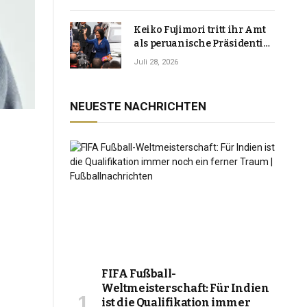
Keiko Fujimori tritt ihr Amt
als peruanische Präsidentin
an und verspricht, das
Juli 28, 2026
Jahrzehnt der Instabilität zu
beenden
NEUESTE NACHRICHTEN
FIFA Fußball-
Weltmeisterschaft: Für Indien
ist die Qualifikation immer