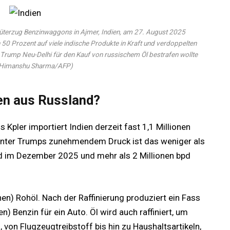
Güterzug Benzinwaggons in Ajmer, Indien, am 27. August 2025
 50 Prozent auf viele indische Produkte in Kraft und verdoppelten
 Trump Neu-Delhi für den Kauf von russischem Öl bestrafen wollte
: Himanshu Sharma/AFP)
ien aus Russland?
pler importiert Indien derzeit fast 1,1 Millionen
 Unter Trumps zunehmendem Druck ist das weniger als
bpd im Dezember 2025 und mehr als 2 Millionen bpd
onen) Rohöl. Nach der Raffinierung produziert ein Fass
) Benzin für ein Auto. Öl wird auch raffiniert, um
, von Flugzeugtreibstoff bis hin zu Haushaltsartikeln,