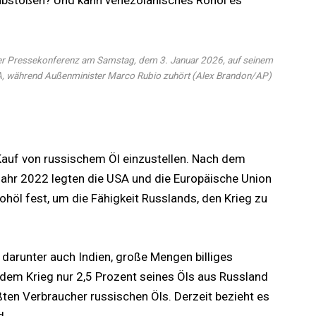
l abstoßen? Und kann venezolanisches Rohöl es
er Pressekonferenz am Samstag, dem 3. Januar 2026, auf seinem
A, während Außenminister Marco Rubio zuhört (Alex Brandon/AP)
Kauf von russischem Öl einzustellen. Nach dem
Jahr 2022 legten die USA und die Europäische Union
ohöl fest, um die Fähigkeit Russlands, den Krieg zu
darunter auch Indien, große Mengen billiges
r dem Krieg nur 2,5 Prozent seines Öls aus Russland
en Verbraucher russischen Öls. Derzeit bezieht es
d.