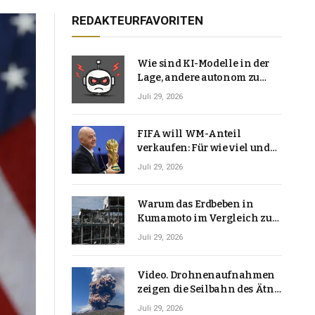
REDAKTEURFAVORITEN
Wie sind KI-Modelle in der
Lage, andere autonom zu
hacken? | Technologie-News
Juli 29, 2026
FIFA will WM-Anteil
verkaufen: Für wie viel und
warum macht Gianni
Juli 29, 2026
Infantino das?
Warum das Erdbeben in
Kumamoto im Vergleich zu
den meisten Erdbeben, die
Juli 29, 2026
Japan erschütterten,
ungewöhnlich ist
Video. Drohnenaufnahmen
zeigen die Seilbahn des Ätna
über einer Vulkanlandschaft
Juli 29, 2026