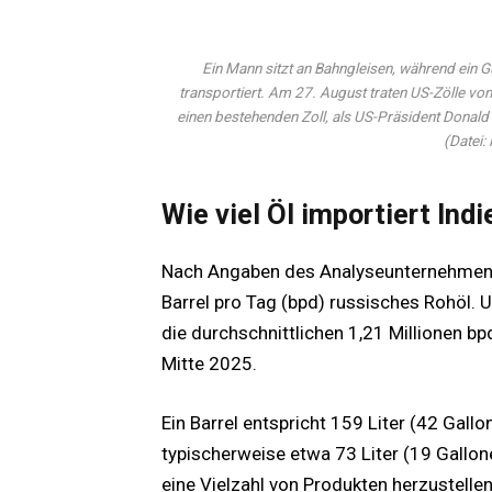
Ein Mann sitzt an Bahngleisen, während ein 
transportiert. Am 27. August traten US-Zölle von
einen bestehenden Zoll, als US-Präsident Donald
(Datei
Wie viel Öl importiert Ind
Nach Angaben des Analyseunternehmens K
Barrel pro Tag (bpd) russisches Rohöl.
die durchschnittlichen 1,21 Millionen 
Mitte 2025.
Ein Barrel entspricht 159 Liter (42 Gall
typischerweise etwa 73 Liter (19 Gallonen
eine Vielzahl von Produkten herzustellen