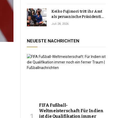
Keiko Fujimori tritt ihr Amt
als peruanische Präsidentin
an und verspricht, das
Juli 28, 2026
Jahrzehnt der Instabilität zu
beenden
NEUESTE NACHRICHTEN
FIFA Fußball-
Weltmeisterschaft: Für Indien
ist die Qualifikation immer