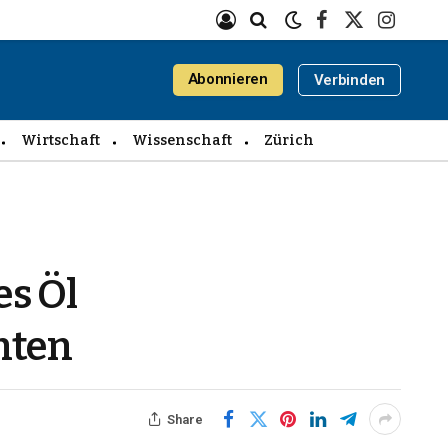
Facebook
X
Instagra
(Twitter)
Abonnieren
Verbinden
Wirtschaft
Wissenschaft
Zürich
es Öl
hten
Share