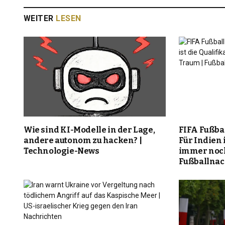
WEITER
LESEN
Wie sind KI-Modelle in der Lage,
FIFA Fußba
andere autonom zu hacken? |
Für Indien i
Technologie-News
immer noch
Fußballnac