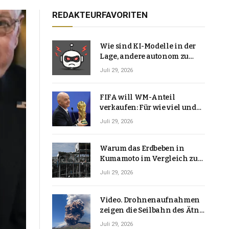
REDAKTEURFAVORITEN
Wie sind KI-Modelle in der
Lage, andere autonom zu
hacken? | Technologie-News
Juli 29, 2026
FIFA will WM-Anteil
verkaufen: Für wie viel und
warum macht Gianni
Juli 29, 2026
Infantino das?
Warum das Erdbeben in
Kumamoto im Vergleich zu
den meisten Erdbeben, die
Juli 29, 2026
Japan erschütterten,
ungewöhnlich ist
Video. Drohnenaufnahmen
zeigen die Seilbahn des Ätna
über einer Vulkanlandschaft
Juli 29, 2026