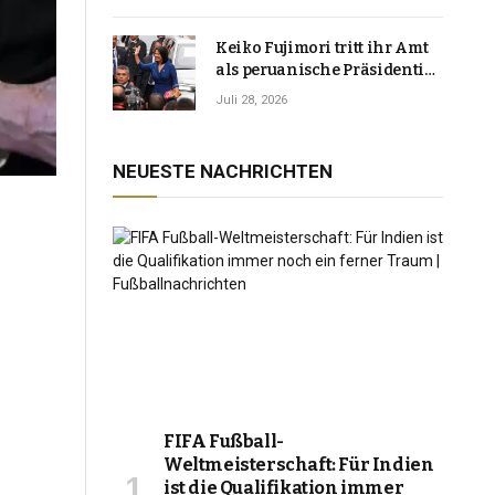
Keiko Fujimori tritt ihr Amt
als peruanische Präsidentin
an und verspricht, das
Juli 28, 2026
Jahrzehnt der Instabilität zu
beenden
NEUESTE NACHRICHTEN
FIFA Fußball-
Weltmeisterschaft: Für Indien
ist die Qualifikation immer