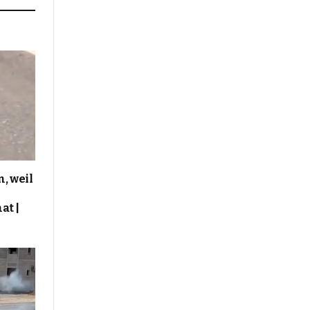
, weil
at |