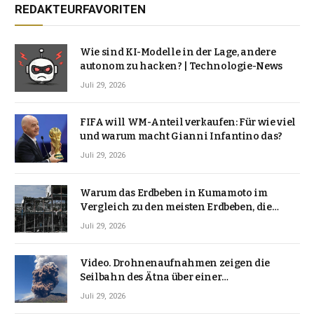
REDAKTEURFAVORITEN
Wie sind KI-Modelle in der Lage, andere
autonom zu hacken? | Technologie-News
Juli 29, 2026
FIFA will WM-Anteil verkaufen: Für wie viel
und warum macht Gianni Infantino das?
Juli 29, 2026
Warum das Erdbeben in Kumamoto im
Vergleich zu den meisten Erdbeben, die
Japan erschütterten, ungewöhnlich ist
Juli 29, 2026
Video. Drohnenaufnahmen zeigen die
Seilbahn des Ätna über einer
Vulkanlandschaft
Juli 29, 2026