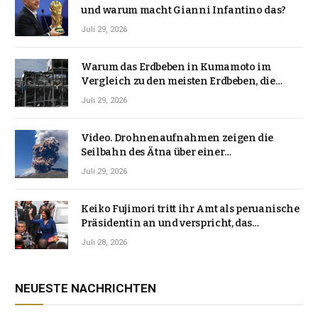
und warum macht Gianni Infantino das?
Juli 29, 2026
Warum das Erdbeben in Kumamoto im
Vergleich zu den meisten Erdbeben, die
Japan erschütterten, ungewöhnlich ist
Juli 29, 2026
Video. Drohnenaufnahmen zeigen die
Seilbahn des Ätna über einer
Vulkanlandschaft
Juli 29, 2026
Keiko Fujimori tritt ihr Amt als peruanische
Präsidentin an und verspricht, das
Jahrzehnt der Instabilität zu beenden
Juli 28, 2026
NEUESTE NACHRICHTEN