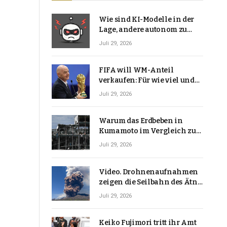
Wie sind KI-Modelle in der
Lage, andere autonom zu
hacken? | Technologie-News
Juli 29, 2026
FIFA will WM-Anteil
verkaufen: Für wie viel und
warum macht Gianni
Juli 29, 2026
Infantino das?
Warum das Erdbeben in
Kumamoto im Vergleich zu
den meisten Erdbeben, die
Juli 29, 2026
Japan erschütterten,
ungewöhnlich ist
Video. Drohnenaufnahmen
zeigen die Seilbahn des Ätna
über einer Vulkanlandschaft
Juli 29, 2026
Keiko Fujimori tritt ihr Amt