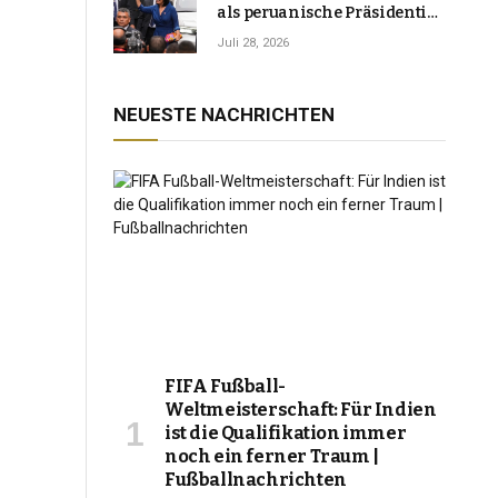
als peruanische Präsidentin
an und verspricht, das
Juli 28, 2026
Jahrzehnt der Instabilität zu
beenden
NEUESTE NACHRICHTEN
FIFA Fußball-
Weltmeisterschaft: Für Indien
ist die Qualifikation immer
noch ein ferner Traum |
Fußballnachrichten