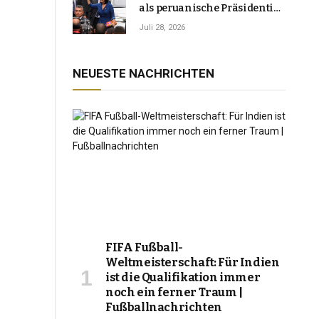
als peruanische Präsidentin
an und verspricht, das
Juli 28, 2026
Jahrzehnt der Instabilität zu
beenden
NEUESTE NACHRICHTEN
FIFA Fußball-
Weltmeisterschaft: Für Indien
ist die Qualifikation immer
noch ein ferner Traum |
Fußballnachrichten