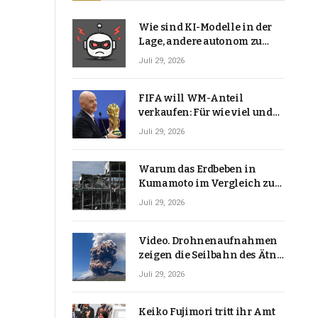
Wie sind KI-Modelle in der
Lage, andere autonom zu
hacken? | Technologie-News
Juli 29, 2026
FIFA will WM-Anteil
verkaufen: Für wie viel und
warum macht Gianni
Juli 29, 2026
Infantino das?
Warum das Erdbeben in
Kumamoto im Vergleich zu
den meisten Erdbeben, die
Juli 29, 2026
Japan erschütterten,
ungewöhnlich ist
Video. Drohnenaufnahmen
zeigen die Seilbahn des Ätna
über einer Vulkanlandschaft
Juli 29, 2026
Keiko Fujimori tritt ihr Amt