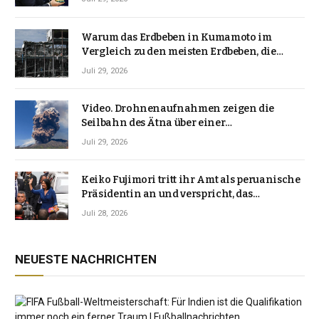
Warum das Erdbeben in Kumamoto im
Vergleich zu den meisten Erdbeben, die
Japan erschütterten, ungewöhnlich ist
Juli 29, 2026
Video. Drohnenaufnahmen zeigen die
Seilbahn des Ätna über einer
Vulkanlandschaft
Juli 29, 2026
Keiko Fujimori tritt ihr Amt als peruanische
Präsidentin an und verspricht, das
Jahrzehnt der Instabilität zu beenden
Juli 28, 2026
NEUESTE NACHRICHTEN