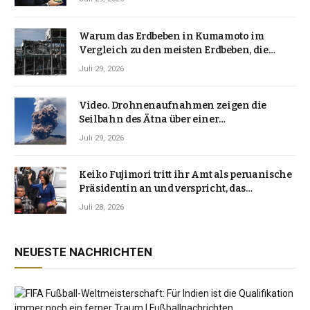
Warum das Erdbeben in Kumamoto im
Vergleich zu den meisten Erdbeben, die
Japan erschütterten, ungewöhnlich ist
Juli 29, 2026
Video. Drohnenaufnahmen zeigen die
Seilbahn des Ätna über einer
Vulkanlandschaft
Juli 29, 2026
Keiko Fujimori tritt ihr Amt als peruanische
Präsidentin an und verspricht, das
Jahrzehnt der Instabilität zu beenden
Juli 28, 2026
NEUESTE NACHRICHTEN