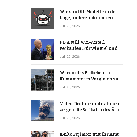
Wie sind KI-Modelle in der
Lage, andere autonom zu
hacken? | Technologie-News
Juli 29, 2026
FIFA will WM-Anteil
verkaufen: Für wie viel und
warum macht Gianni
Juli 29, 2026
Infantino das?
Warum das Erdbeben in
Kumamoto im Vergleich zu
den meisten Erdbeben, die
Juli 29, 2026
Japan erschütterten,
ungewöhnlich ist
Video. Drohnenaufnahmen
zeigen die Seilbahn des Ätna
über einer Vulkanlandschaft
Juli 29, 2026
Keiko Fujimori tritt ihr Amt