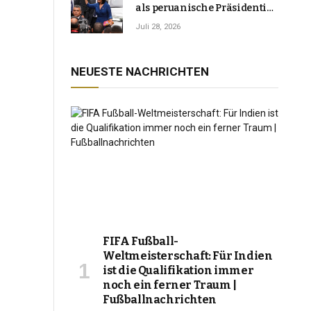
als peruanische Präsidentin
an und verspricht, das
Juli 28, 2026
Jahrzehnt der Instabilität zu
beenden
NEUESTE NACHRICHTEN
FIFA Fußball-
Weltmeisterschaft: Für Indien
ist die Qualifikation immer
noch ein ferner Traum |
Fußballnachrichten