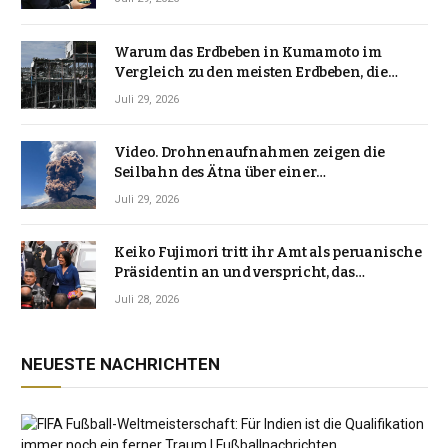
Warum das Erdbeben in Kumamoto im
Vergleich zu den meisten Erdbeben, die
Japan erschütterten, ungewöhnlich ist
Juli 29, 2026
Video. Drohnenaufnahmen zeigen die
Seilbahn des Ätna über einer
Vulkanlandschaft
Juli 29, 2026
Keiko Fujimori tritt ihr Amt als peruanische
Präsidentin an und verspricht, das
Jahrzehnt der Instabilität zu beenden
Juli 28, 2026
NEUESTE NACHRICHTEN