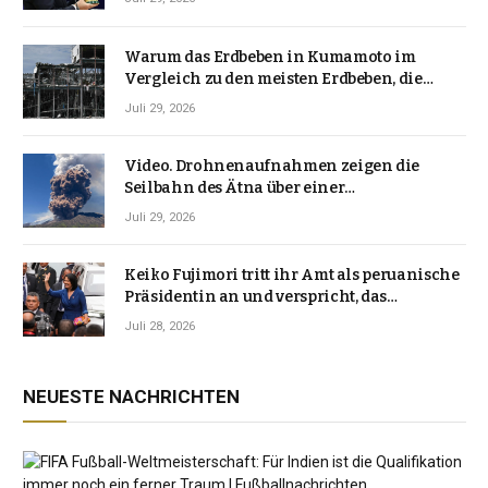
Warum das Erdbeben in Kumamoto im
Vergleich zu den meisten Erdbeben, die
Japan erschütterten, ungewöhnlich ist
Juli 29, 2026
Video. Drohnenaufnahmen zeigen die
Seilbahn des Ätna über einer
Vulkanlandschaft
Juli 29, 2026
Keiko Fujimori tritt ihr Amt als peruanische
Präsidentin an und verspricht, das
Jahrzehnt der Instabilität zu beenden
Juli 28, 2026
NEUESTE NACHRICHTEN