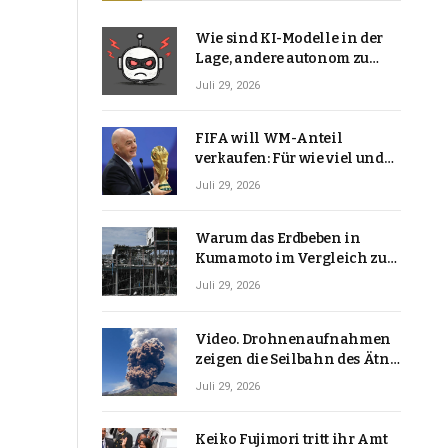
Wie sind KI-Modelle in der
Lage, andere autonom zu
hacken? | Technologie-News
Juli 29, 2026
FIFA will WM-Anteil
verkaufen: Für wie viel und
warum macht Gianni
Juli 29, 2026
Infantino das?
Warum das Erdbeben in
Kumamoto im Vergleich zu
den meisten Erdbeben, die
Juli 29, 2026
Japan erschütterten,
ungewöhnlich ist
Video. Drohnenaufnahmen
zeigen die Seilbahn des Ätna
über einer Vulkanlandschaft
Juli 29, 2026
Keiko Fujimori tritt ihr Amt