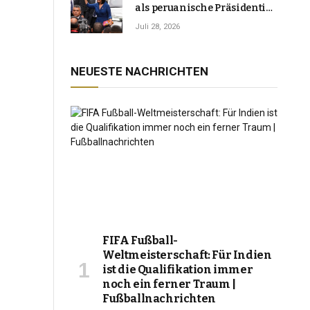
als peruanische Präsidentin
an und verspricht, das
Juli 28, 2026
Jahrzehnt der Instabilität zu
beenden
NEUESTE NACHRICHTEN
FIFA Fußball-
Weltmeisterschaft: Für Indien
ist die Qualifikation immer
noch ein ferner Traum |
Fußballnachrichten