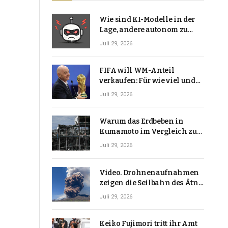
Wie sind KI-Modelle in der
Lage, andere autonom zu
hacken? | Technologie-News
Juli 29, 2026
FIFA will WM-Anteil
verkaufen: Für wie viel und
warum macht Gianni
Juli 29, 2026
Infantino das?
Warum das Erdbeben in
Kumamoto im Vergleich zu
den meisten Erdbeben, die
Juli 29, 2026
Japan erschütterten,
ungewöhnlich ist
Video. Drohnenaufnahmen
zeigen die Seilbahn des Ätna
über einer Vulkanlandschaft
Juli 29, 2026
Keiko Fujimori tritt ihr Amt