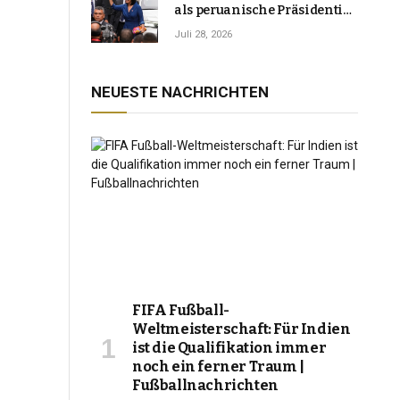
als peruanische Präsidentin
an und verspricht, das
Juli 28, 2026
Jahrzehnt der Instabilität zu
beenden
NEUESTE NACHRICHTEN
FIFA Fußball-
Weltmeisterschaft: Für Indien
ist die Qualifikation immer
noch ein ferner Traum |
Fußballnachrichten