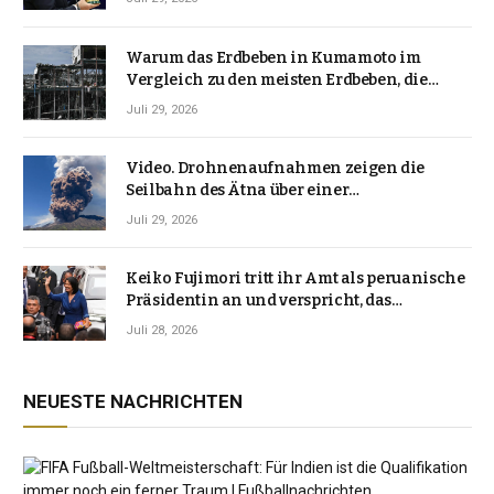
Warum das Erdbeben in Kumamoto im
Vergleich zu den meisten Erdbeben, die
Japan erschütterten, ungewöhnlich ist
Juli 29, 2026
Video. Drohnenaufnahmen zeigen die
Seilbahn des Ätna über einer
Vulkanlandschaft
Juli 29, 2026
Keiko Fujimori tritt ihr Amt als peruanische
Präsidentin an und verspricht, das
Jahrzehnt der Instabilität zu beenden
Juli 28, 2026
NEUESTE NACHRICHTEN