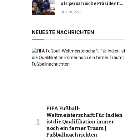
als peruanische Präsidentin
an und verspricht, das
Juli 28, 2026
Jahrzehnt der Instabilität zu
beenden
NEUESTE NACHRICHTEN
FIFA Fußball-
Weltmeisterschaft: Für Indien
ist die Qualifikation immer
noch ein ferner Traum |
Fußballnachrichten