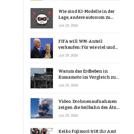
Wie sind KI-Modelle in der
Lage, andere autonom zu
hacken? | Technologie-News
Juli 29, 2026
FIFA will WM-Anteil
verkaufen: Für wie viel und
warum macht Gianni
Juli 29, 2026
Infantino das?
Warum das Erdbeben in
Kumamoto im Vergleich zu
den meisten Erdbeben, die
Juli 29, 2026
Japan erschütterten,
ungewöhnlich ist
Video. Drohnenaufnahmen
zeigen die Seilbahn des Ätna
über einer Vulkanlandschaft
Juli 29, 2026
Keiko Fujimori tritt ihr Amt