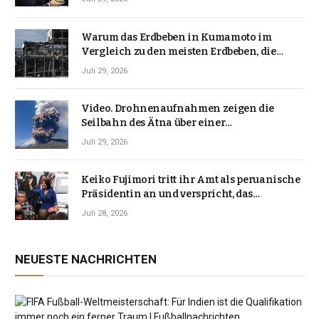
Warum das Erdbeben in Kumamoto im
Vergleich zu den meisten Erdbeben, die
Japan erschütterten, ungewöhnlich ist
Juli 29, 2026
Video. Drohnenaufnahmen zeigen die
Seilbahn des Ätna über einer
Vulkanlandschaft
Juli 29, 2026
Keiko Fujimori tritt ihr Amt als peruanische
Präsidentin an und verspricht, das
Jahrzehnt der Instabilität zu beenden
Juli 28, 2026
NEUESTE NACHRICHTEN