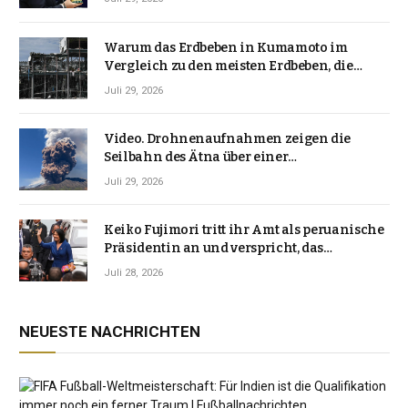
Warum das Erdbeben in Kumamoto im
Vergleich zu den meisten Erdbeben, die
Japan erschütterten, ungewöhnlich ist
Juli 29, 2026
Video. Drohnenaufnahmen zeigen die
Seilbahn des Ätna über einer
Vulkanlandschaft
Juli 29, 2026
Keiko Fujimori tritt ihr Amt als peruanische
Präsidentin an und verspricht, das
Jahrzehnt der Instabilität zu beenden
Juli 28, 2026
NEUESTE NACHRICHTEN