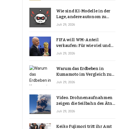
Wie sind KI-Modelle in der
Lage, andere autonom zu
hacken? | Technologie-News
Juli 29, 2026
FIFA will WM-Anteil
verkaufen: Für wie viel und
warum macht Gianni
Juli 29, 2026
Infantino das?
Warum das Erdbeben in
Kumamoto im Vergleich zu
den meisten Erdbeben, die
Juli 29, 2026
Japan erschütterten,
ungewöhnlich ist
Video. Drohnenaufnahmen
zeigen die Seilbahn des Ätna
über einer Vulkanlandschaft
Juli 29, 2026
Keiko Fujimori tritt ihr Amt