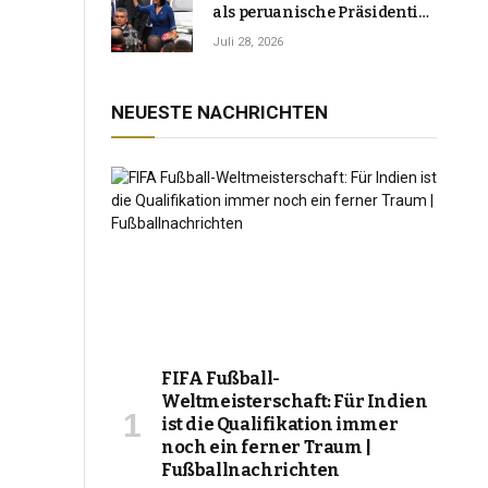
als peruanische Präsidentin
an und verspricht, das
Juli 28, 2026
Jahrzehnt der Instabilität zu
beenden
NEUESTE NACHRICHTEN
FIFA Fußball-
Weltmeisterschaft: Für Indien
ist die Qualifikation immer
noch ein ferner Traum |
Fußballnachrichten