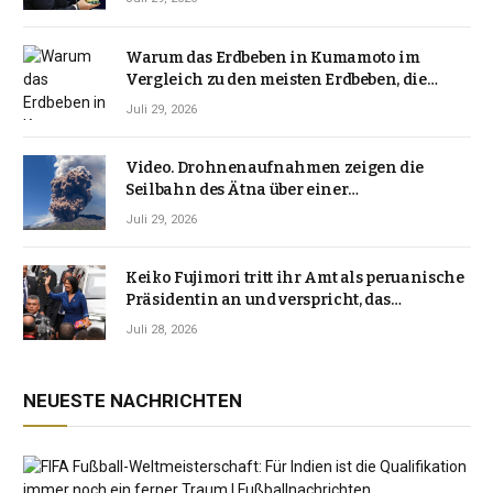
Warum das Erdbeben in Kumamoto im
Vergleich zu den meisten Erdbeben, die
Japan erschütterten, ungewöhnlich ist
Juli 29, 2026
Video. Drohnenaufnahmen zeigen die
Seilbahn des Ätna über einer
Vulkanlandschaft
Juli 29, 2026
Keiko Fujimori tritt ihr Amt als peruanische
Präsidentin an und verspricht, das
Jahrzehnt der Instabilität zu beenden
Juli 28, 2026
NEUESTE NACHRICHTEN