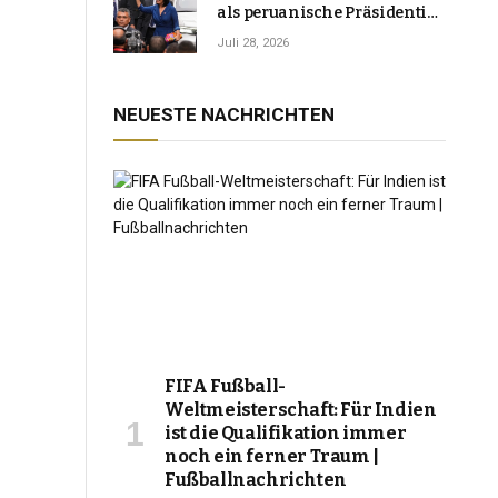
als peruanische Präsidentin
an und verspricht, das
Juli 28, 2026
Jahrzehnt der Instabilität zu
beenden
NEUESTE NACHRICHTEN
FIFA Fußball-
Weltmeisterschaft: Für Indien
ist die Qualifikation immer
noch ein ferner Traum |
Fußballnachrichten