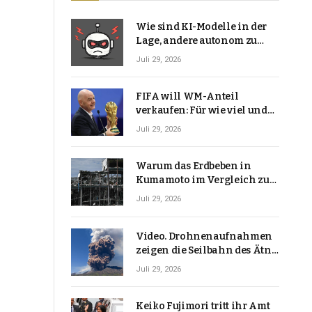
Wie sind KI-Modelle in der
Lage, andere autonom zu
hacken? | Technologie-News
Juli 29, 2026
FIFA will WM-Anteil
verkaufen: Für wie viel und
warum macht Gianni
Juli 29, 2026
Infantino das?
Warum das Erdbeben in
Kumamoto im Vergleich zu
den meisten Erdbeben, die
Juli 29, 2026
Japan erschütterten,
ungewöhnlich ist
Video. Drohnenaufnahmen
zeigen die Seilbahn des Ätna
über einer Vulkanlandschaft
Juli 29, 2026
Keiko Fujimori tritt ihr Amt