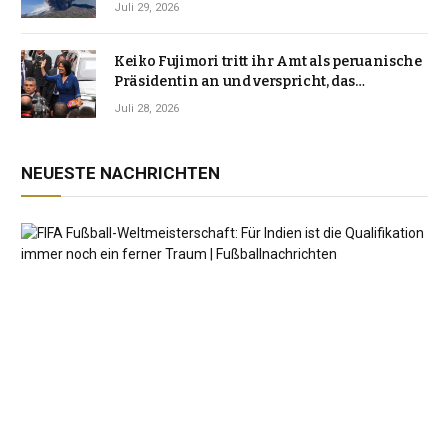
Vulkanlandschaft
Juli 29, 2026
Keiko Fujimori tritt ihr Amt als peruanische
Präsidentin an und verspricht, das
Jahrzehnt der Instabilität zu beenden
Juli 28, 2026
NEUESTE NACHRICHTEN