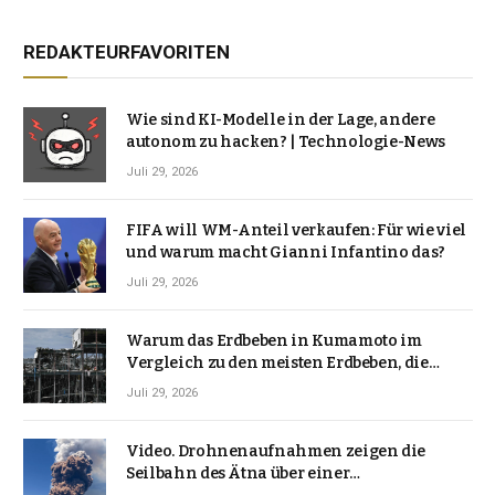
REDAKTEURFAVORITEN
Wie sind KI-Modelle in der Lage, andere
autonom zu hacken? | Technologie-News
Juli 29, 2026
FIFA will WM-Anteil verkaufen: Für wie viel
und warum macht Gianni Infantino das?
Juli 29, 2026
Warum das Erdbeben in Kumamoto im
Vergleich zu den meisten Erdbeben, die
Japan erschütterten, ungewöhnlich ist
Juli 29, 2026
Video. Drohnenaufnahmen zeigen die
Seilbahn des Ätna über einer