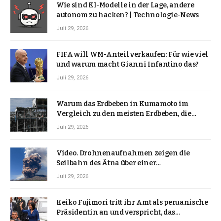
Wie sind KI-Modelle in der Lage, andere
autonom zu hacken? | Technologie-News
Juli 29, 2026
FIFA will WM-Anteil verkaufen: Für wie viel
und warum macht Gianni Infantino das?
Juli 29, 2026
Warum das Erdbeben in Kumamoto im
Vergleich zu den meisten Erdbeben, die
Japan erschütterten, ungewöhnlich ist
Juli 29, 2026
Video. Drohnenaufnahmen zeigen die
Seilbahn des Ätna über einer
Vulkanlandschaft
Juli 29, 2026
Keiko Fujimori tritt ihr Amt als peruanische
Präsidentin an und verspricht, das