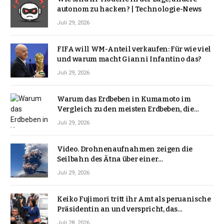
autonom zu hacken? | Technologie-News
Juli 29, 2026
FIFA will WM-Anteil verkaufen: Für wie viel
und warum macht Gianni Infantino das?
Juli 29, 2026
Warum das Erdbeben in Kumamoto im
Vergleich zu den meisten Erdbeben, die
Japan erschütterten, ungewöhnlich ist
Juli 29, 2026
Video. Drohnenaufnahmen zeigen die
Seilbahn des Ätna über einer
Vulkanlandschaft
Juli 29, 2026
Keiko Fujimori tritt ihr Amt als peruanische
Präsidentin an und verspricht, das
Jahrzehnt der Instabilität zu beenden
Juli 28, 2026