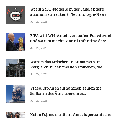
Wie sind KI-Modelle in der Lage, andere
autonom zu hacken? | Technologie-News
Juli 29, 2026
FIFA will WM-Anteil verkaufen: Für wie viel
und warum macht Gianni Infantino das?
Juli 29, 2026
Warum das Erdbeben in Kumamoto im
Vergleich zu den meisten Erdbeben, die
Japan erschütterten, ungewöhnlich ist
Juli 29, 2026
Video. Drohnenaufnahmen zeigen die
Seilbahn des Ätna über einer
Vulkanlandschaft
Juli 29, 2026
Keiko Fujimori tritt ihr Amt als peruanische