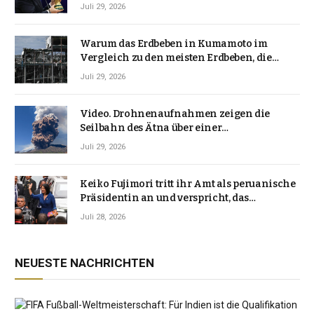
Juli 29, 2026
Warum das Erdbeben in Kumamoto im
Vergleich zu den meisten Erdbeben, die
Japan erschütterten, ungewöhnlich ist
Juli 29, 2026
Video. Drohnenaufnahmen zeigen die
Seilbahn des Ätna über einer
Vulkanlandschaft
Juli 29, 2026
Keiko Fujimori tritt ihr Amt als peruanische
Präsidentin an und verspricht, das
Jahrzehnt der Instabilität zu beenden
Juli 28, 2026
NEUESTE NACHRICHTEN