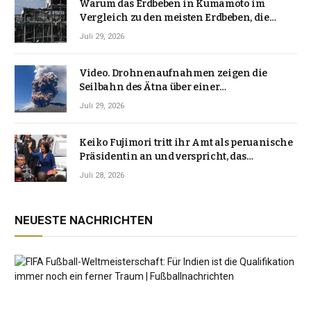
Warum das Erdbeben in Kumamoto im
Vergleich zu den meisten Erdbeben, die
Japan erschütterten, ungewöhnlich ist
Juli 29, 2026
Video. Drohnenaufnahmen zeigen die
Seilbahn des Ätna über einer
Vulkanlandschaft
Juli 29, 2026
Keiko Fujimori tritt ihr Amt als peruanische
Präsidentin an und verspricht, das
Jahrzehnt der Instabilität zu beenden
Juli 28, 2026
NEUESTE NACHRICHTEN